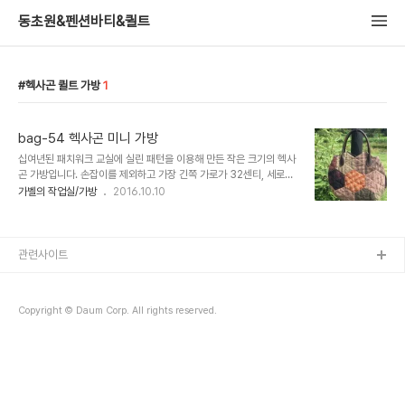
동초원&펜션바티&퀼트
헥사곤 퀼트 가방
1
bag-54 헥사곤 미니 가방
십여년된 패치워크 교실에 실린 패턴을 이용해 만든 작은 크기의 헥사
곤 가방입니다. 손잡이를 제외하고 가장 긴쪽 가로가 32센티, 세로가
24센티 정도되네요. 가방 손잡이를 재활용해서 자세히 보시면 손잡이
가벨의 작업실/가방
2016.10.10
부분에 스크래치가 보여요.. 막상 실물로 보면 거의 티는 나지 않습니
다.^^ 이 ..
관련사이트
Copyright © Daum Corp. All rights reserved.