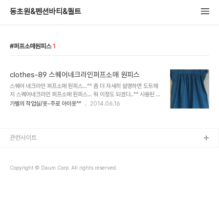
동초원&펜션바티&퀼트
퍼프소매원피스
1
clothes-89 스퀘어네크라인퍼프소매 원피스
스퀘어 네크라인 퍼프소매 원피스...^^ 좀 더 자세히 설명하면 도트해
지 스퀘어네크라인 퍼프소매 원피스... 뭐 이정도 되겠다..^^ 사용된 원
단과 형태에 따른 단순한 작명..ㅜ.ㅜ 남들은 에밀리 원피스네..그레이
가벨의 작업실/옷-주로 아이옷^^
2014.06.16
스 햅번..원피스다..잘도 붙이는데 왠지 손이 오그라들어서^^;;; 비위가
좀 약..
관련사이트
Copyright © Daum Corp. All rights reserved.