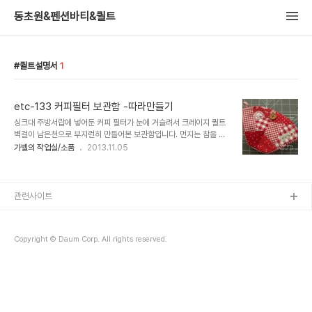
동초원&펜션바티&퀼트
퀼트설명서
1
etc-133 커피필터 보관함 -따라만들기
싱크대 주방서랍에 넣어둔 커피 필터가 눈에 거슬려서 크레이지 퀼트
벽걸이 남은천으로 부지런히 만들어본 보관함입니다. 먼지는 참을 수
있는데, 좀 어질러진 거는 싫어요..ㅜ.ㅜ 절대로 살림을 광나게 하는 스
가벨의 작업실/소품
2013.11.05
타일은 아니구요.. 그냥 살짝 게으른쪽인데, 어질러진거는 살짝 보기
싫어..
관련사이트
Copyright © Daum Corp. All rights reserved.