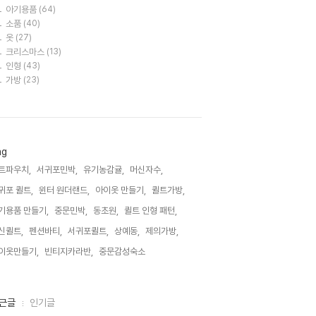
아기용품
(64)
소품
(40)
옷
(27)
크리스마스
(13)
인형
(43)
가방
(23)
ag
트파우치,
서귀포민박,
유기농감귤,
머신자수,
귀포 퀼트,
윈터 원더랜드,
아이옷 만들기,
퀼트가방,
기용품 만들기,
중문민박,
동초원,
퀼트 인형 패턴,
신퀼트,
펜션바티,
서귀포퀼트,
상예동,
제의가방,
이옷만들기,
빈티지카라반,
중문감성숙소,
근글
인기글