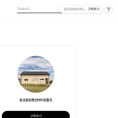
동초원&펜션바티&퀼트
구독하기
동초원&펜션바티&퀼트
구독하기