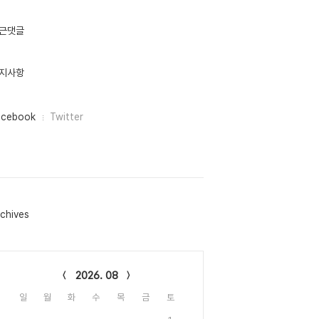
근댓글
지사항
acebook
Twitter
chives
lendar
2026. 08
일
월
화
수
목
금
토