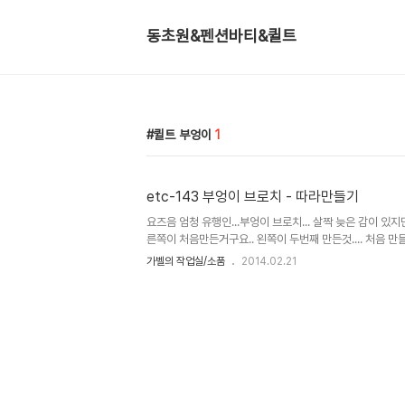
동초원&펜션바티&퀼트
퀼트 부엉이
1
etc-143 부엉이 브로치 - 따라만들기
요즈음 엄청 유행인...부엉이 브로치... 살짝 늦은 감이 있지만^^
른쪽이 처음만든거구요.. 왼쪽이 두번째 만든것.... 처음 만들
안보일 듯 해서 길게 이어줬더니 크기가 좀 커졌어요.. 두
가벨의 작업실/소품
2014.02.21
었는데.. 많..