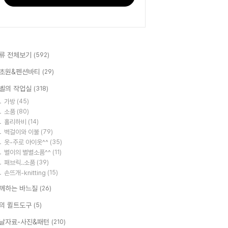
류 전체보기
(592)
초원&펜션바티
(29)
벨의 작업실
(318)
가방
(45)
소품
(80)
홀리하비
(14)
벽걸이와 이불
(79)
옷-주로 아이옷^^
(35)
별이의 별별소품^^
(11)
패브릭..소품
(39)
손뜨개-knitting
(15)
께하는 바느질
(26)
의 퀼트도구
(5)
날자료-사진&패턴
(210)