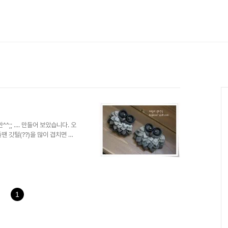
;; .... 만들어 보았습니다. 오
땐 깃털(??)을 많이 겹치면 잘
번째는 깃털을 많이씩 겹쳐서 만들
1