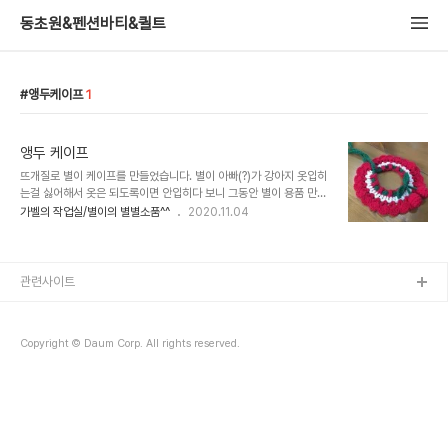
동초원&펜션바티&퀼트
앵두케이프
1
앵두 케이프
뜨개질로 별이 케이프를 만들었습니다. 별이 아빠(?)가 강아지 옷입히
는걸 싫어해서 옷은 되도록이면 안입히다 보니 그동안 별이 용품 만드
는걸 너무 소홀히 했어요..ㅜ.ㅜ 요즘 바느질할 시간은 없고 그렇다고
가벨의 작업실/별이의 별별소품^^
2020.11.04
마냥 손을 놀리기는 싫고해서 가끔 뜨개질을 하고 있습니다. 그래서 만
든 별이 뜨개 케이프... 뜨개질은 소품이 앉은자리에서 금새 만들어져
서 좋고,특히 잘못 됬을때 미련없이 뜯고 새로 뜰 수 있어서 좋습니
다.^^.. 인형 뜨는 실로 떠서 가볍고 폭신폭신한 느낌이 들어서 별이의
관련사이트
착용감도 좋을듯 합니다. ^^별이야..글치?? 사진을 보니 별이 미용갈
때가 됐네요.. 우리 별이 완전 털발 강아지인데....미용하면 또 외계인
소리 듣겠네..ㅜㅜ 정말 이보다 더 순할 순 없다고 말할 정도로 얌전하
Copyright © Daum Corp. All rights reserved.
고 순해서 더 이쁜..