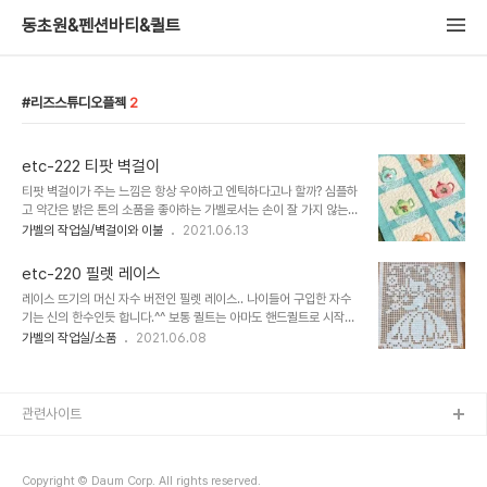
동초원&펜션바티&퀼트
리즈스튜디오플젝
2
etc-222 티팟 벽걸이
티팟 벽걸이가 주는 느낌은 항상 우아하고 엔틱하다고나 할까? 심플하
고 약간은 밝은 톤의 소품을 좋아하는 가벨로서는 손이 잘 가지 않는
아이템이었는데 로리홀트와 릴리브레이크 원단으로 밝고 캐쥬얼한 느
가벨의 작업실/벽걸이와 이불
2021.06.13
낌으로 만들어 보았습니다. 결과는 만들면서 상상했던 것보다 결과물
이 잘 나온것 같아요.. 원단을 고르고 실 색상을 정할때마다 배색에 대
etc-220 필렛 레이스
한 확신이 없어서, 안되면 하나씩 낱개로 미니 벽걸이 만든다 생각하고
레이스 뜨기의 머신 자수 버전인 필렛 레이스.. 나이들어 구입한 자수
만들었는데, 다 뭉쳐놓으니 생각했던것 만큼 밝은 느낌의 티팟장이 나
기는 신의 한수인듯 합니다.^^ 보통 퀼트는 아마도 핸드퀼트로 시작해
왔네요^^ 민트색 보더를 정하고 민트랑 빨강 무늬로 배색을 한 이 블럭
서 머신퀼트와 머신 자수를 지나게 되면 최종 종착지는 롱암퀼팅에 다
가벨의 작업실/소품
2021.06.08
이 제일 마음에 드네요. 자수 부분이 그라데이션이 엄청 많은데 실 색
다르게 되는 것 같습니다. 롱암이까지 있으면 정말 끝인것 같은데..^^;;
상을 많이 바꾸지 않고 심플하게 배색했어요.. 퀼팅은 머신퀼팅으로 하
머신을 구입할때 마다 옆지기가 이번이 끝이냐고 묻는데.. 전 그냥 조
고 바이어스 마무리만 손으로 했습니다. ..
용히 있습니다. ㅋ (마음은 저도 끝이길 바래요..^^;;) 퀼트 시작하고 거
의 20년만에 들인 자수머신으로 바느질 재미가 더 쏠쏠하네요.. 특히
관련사이트
실 하나로 완성하는 자수들은 걸어놓고 다른일을 해도 되니 하늘에서
뚝 떨어진 선물 같아서 더 좋으네요^^
Copyright © Daum Corp. All rights reserved.