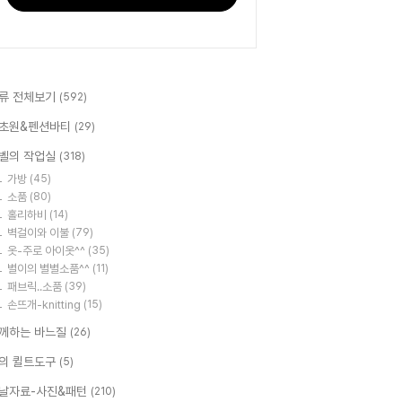
류 전체보기
(592)
초원&펜션바티
(29)
벨의 작업실
(318)
가방
(45)
소품
(80)
홀리하비
(14)
벽걸이와 이불
(79)
옷-주로 아이옷^^
(35)
별이의 별별소품^^
(11)
패브릭..소품
(39)
손뜨개-knitting
(15)
께하는 바느질
(26)
의 퀼트도구
(5)
날자료-사진&패턴
(210)