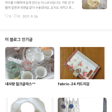
자수를 이용하여 쉽게 만드는 비스코뉘입니다. 가장 큰 수
틀에 앞면과 뒷면을 같이 수놓았어요..심지도 아끼고 후핑
도 한번으로 끝나고, 기본 제공 후프는 아니여서 추가 구매
0
0
2021. 9. 26.
해야 하지만 한번에 놓을 수 있어서 구입하길 잘 했다 생각
해요. 사진에는 크림 아이보리처럼 보이지만 흰색에 가까
운 아이보리 원단입니다. 은은한 톤으로 하고 싶어서 부드
러운 색실을 주로 사용했어요.. 덕분에 웨딩.....소품 같다
고...이야기 들었네요..ㅋ 지금은 없어진 버니나 서울 센터
이 블로그 인기글
일일 특강 팩키지로 만들었어요. 코로나 때문에 직접 가지
는 못하고 팩키지를 구매했는데...편하고 좋으네요^^ 기존
에 가지고 있는 파프 2058이 자수 확장이 안되는 모델이
라 머신 자수는 포기 하고 살았는데 버니나 770qe 를 만
나서 머신 자수를 같이 하니..
내사랑 밀크글라스^^
fabric-24 카드지갑