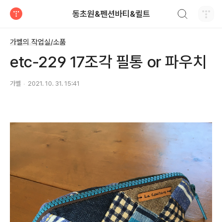
검색하기
동초원&펜션바티&퀼트
티스토리
가벨의 작업실/소품
etc-229 17조각 필통 or 파우치
가벨
2021. 10. 31. 15:41