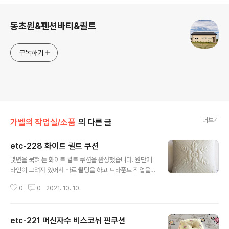
로그 정보
동초원&펜션바티&퀼트
구독하기
더보기
가벨의 작업실/소품
의 다른 글
etc-228 화이트 퀼트 쿠션
글 내용
몇년을 묵혀 둔 화이트 퀼트 쿠션을 완성했습니다. 원단에
라인이 그려져 있어서 바로 퀼팅을 하고 트라푼토 작업을
하면 되는데 퀼팅만 해놓고 묵혀둔 것을 꺼내 완성했어요..
0
0
2021. 10. 10.
광목색이라 화이트 쿠션 사이서 애매하게 어울리는 색상이
기는 한데 트라푼토 때문에 존재감 확 사는 느낌입니다. 완
성하고 나니 갑자기 퀸사이즈도 하고픈 마음이 드는데 직
etc-221 머신자수 비스코뉘 핀쿠션
구......지를까요?^^;; ㅋㅋ
글 내용