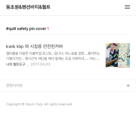
동초원&펜션바티&퀼트
quilt safety pin cover
1
kwik klip 와 시침용 안전핀커버
젤리롤을 이용한 이불작업 포스팅...입니다. 바느질을 엄청....좋아하는
가벨이지만... 몇시간씩 재단을 해야 할때는 조금 지루하네..... 라는 생
각을 아주 가끔..합니다.^^ 바느질하는 사람들..다 비슷비슷한가봐요
나의 퀼트도구
2017.04.03
pre-cut 이란 이름으로 젤리롤이나 레이어케이크..챰팩 같은 원단을
잘라 파..
관련사이트
Copyright © Daum Corp. All rights reserved.