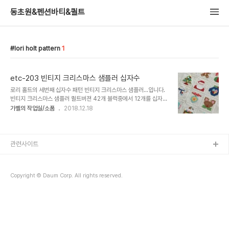
동초원&펜션바티&퀼트
lori holt pattern
1
etc-203 빈티지 크리스마스 샘플러 십자수
로리 홀트의 세번째 십자수 패턴 빈티지 크리스마스 샘플러...입니다.
빈티지 크리스마스 샘플러 퀼트버젼 42개 블럭중에서 12개를 십자수
로 디자인해서 만든 패턴입니다. 원작은 진한 베이지 톤의 원단인데 국
가벨의 작업실/소품
2018.12.18
산원단에는 진한색이 없어서 가장 진해 보이는오트밀....(11카운트)로
구입해..
관련사이트
Copyright © Daum Corp. All rights reserved.