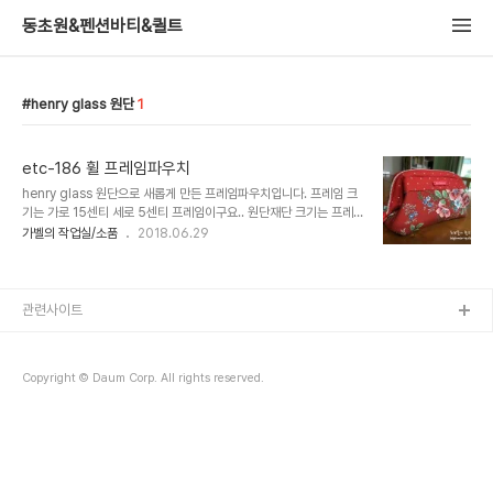
동초원&펜션바티&퀼트
henry glass 원단
1
etc-186 휠 프레임파우치
henry glass 원단으로 새롭게 만든 프레임파우치입니다. 프레임 크
기는 가로 15센티 세로 5센티 프레임이구요.. 원단재단 크기는 프레
임이 들어가는 가로 길이는 25.5 세로는 31센티(윗부분 배색4센티
가벨의 작업실/소품
2018.06.29
포함)로 만들었습니다. (따라만들기는 이전 포스팅 참조^^) 여밈은
ykk 코일지퍼 프레임 파우..
관련사이트
Copyright © Daum Corp. All rights reserved.