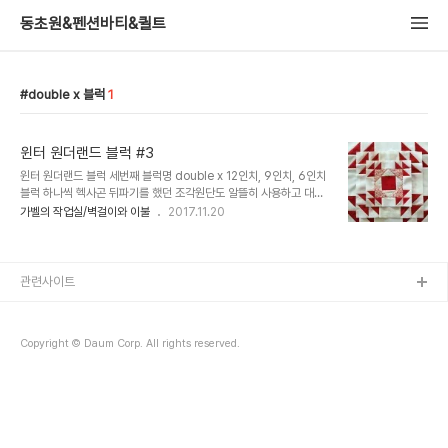
동초원&펜션바티&퀼트
double x 블럭
1
윈터 원더랜드 블럭 #3
윈터 원더랜드 블럭 세번째 블럭명 double x 12인치, 9인치, 6인치
블럭 하나씩 헥사곤 뒤파기를 했던 조각원단도 알뜰히 사용하고 대각
선을 그어 빨강원단과 겉끼리 대고 박은 후 시접 잘라내기 방향대로 잘
가벨의 작업실/벽걸이와 이불
2017.11.20
배열 후 연결 또... 연결 6인치 블럭 완성^^ 언제나 마무리는 떼샷^^ 완
성의 그 날까..
관련사이트
Copyright © Daum Corp. All rights reserved.