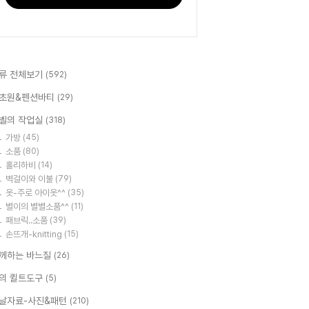
류 전체보기
(592)
초원&펜션바티
(29)
벨의 작업실
(318)
가방
(45)
소품
(80)
홀리하비
(14)
벽걸이와 이불
(79)
옷-주로 아이옷^^
(35)
별이의 별별소품^^
(11)
패브릭..소품
(39)
손뜨개-knitting
(15)
께하는 바느질
(26)
의 퀼트도구
(5)
날자료-사진&패턴
(210)