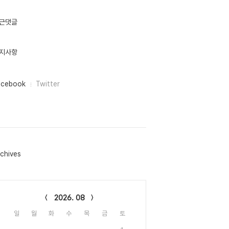
근댓글
지사항
acebook
Twitter
chives
lendar
2026. 08
일
월
화
수
목
금
토