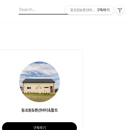
동초원&펜션바티&퀼트
구독하기
동초원&펜션바티&퀼트
구독하기