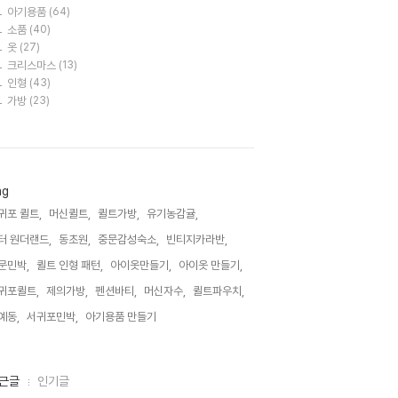
아기용품
(64)
소품
(40)
옷
(27)
크리스마스
(13)
인형
(43)
가방
(23)
ag
귀포 퀼트,
머신퀼트,
퀼트가방,
유기농감귤,
터 원더랜드,
동초원,
중문감성숙소,
빈티지카라반,
문민박,
퀼트 인형 패턴,
아이옷만들기,
아이옷 만들기,
귀포퀼트,
제의가방,
펜션바티,
머신자수,
퀼트파우치,
예동,
서귀포민박,
아기용품 만들기,
근글
인기글