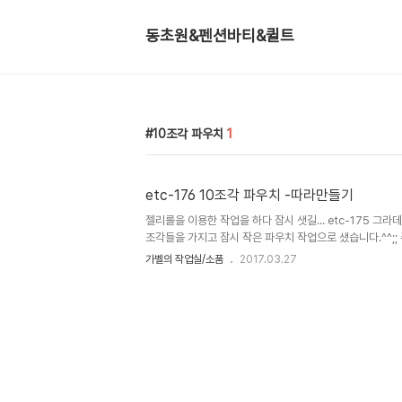
동초원&펜션바티&퀼트
10조각 파우치
1
etc-176 10조각 파우치 -따라만들기
젤리롤을 이용한 작업을 하다 잠시 샛길... etc-175 그
조각들을 가지고 잠시 작은 파우치 작업으로 샜습니다.^^;
른 보나에게 이주전에 전해진 선물입니다.^^ 젤리롤 폭을
가벨의 작업실/소품
2017.03.27
사이즈는 2 인치, ..