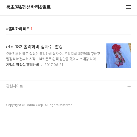
동초원&펜션바티&퀼트
홀리하비 레드
1
etc-182 홀리하비 십자수-빨강
오래전부터 하고 싶었던 홀리하비 십자수.. 오리지널 패턴북을 구하고
빨강색 버젼부터 시작.. 14카운트 흰색 원단을 했더니 소매랑 치마부
분의 흰색실을 할때 폭풍 후회...ㅜ.ㅜ 정말이지 몰려오는 후회의 쓰나
가벨의 작업실/홀리하비
2017.06.21
미...에 파묻혀 잠깐이지만 관둘까도 생각..ㅡ,.ㅡ 그러나 배대지까지
만들어..
관련사이트
Copyright © Daum Corp. All rights reserved.