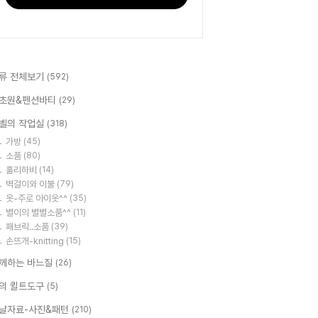
류 전체보기
(592)
초원&펜션바티
(29)
벨의 작업실
(318)
가방
(45)
소품
(80)
홀리하비
(14)
벽걸이와 이불
(79)
옷-주로 아이옷^^
(35)
별이의 별별소품^^
(11)
패브릭..소품
(39)
손뜨개-knitting
(15)
께하는 바느질
(26)
의 퀼트도구
(5)
날자료-사진&패턴
(210)