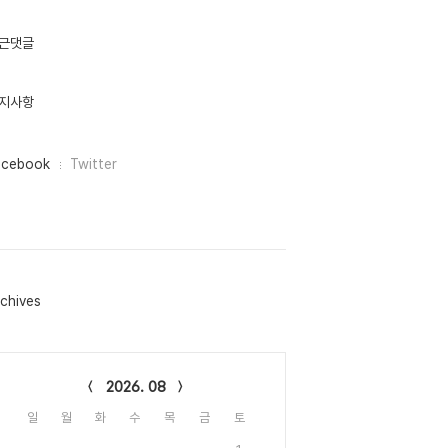
근댓글
지사항
acebook
Twitter
chives
lendar
2026. 08
일
월
화
수
목
금
토