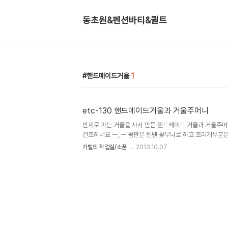
동초원&펜션바티&퀼트
핸드메이드거울
1
etc-130 핸드메이드거울과 거울주머니
반제로 파는 거울을 사서 만든 핸드메이드 거울과 거울주머
건조하네요 ㅡ,.ㅡ 몸판은 린넨 꽃무늬로 하고 조리개부분
다. 몸판은 원단 부족으로 ^^;;앞판과 뒷판을 다르게 했어요.
가벨의 작업실/소품
2013.10.07
입니다... 프..