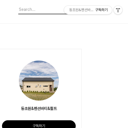
동초원&펜션바티&퀼트
구독하기
동초원&펜션바티&퀼트
구독하기