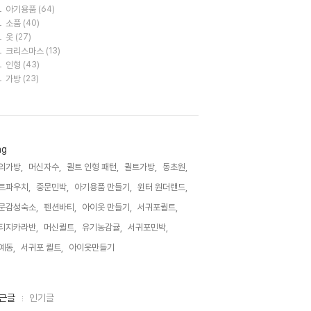
아기용품
(64)
소품
(40)
옷
(27)
크리스마스
(13)
인형
(43)
가방
(23)
ag
의가방,
머신자수,
퀼트 인형 패턴,
퀼트가방,
동초원,
트파우치,
중문민박,
아기용품 만들기,
윈터 원더랜드,
문감성숙소,
펜션바티,
아이옷 만들기,
서귀포퀼트,
티지카라반,
머신퀼트,
유기농감귤,
서귀포민박,
예동,
서귀포 퀼트,
아이옷만들기,
근글
인기글