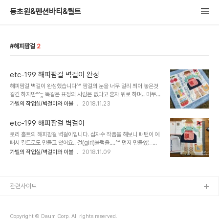
동초원&펜션바티&퀼트
해피팜걸
2
etc-199 해피팜걸 벽걸이 완성
해피팜걸 벽걸이 완성했습니다^^ 팜걸의 눈을 너무 멀리 띄어 놓은것
같긴 하지만^^;; 똑같은 표정의 사람은 없다고 혼자 위로 하며.. 마무리
했어요.. 언제나 그렇듯 아쉬운 마음이 살짝 들기도 하지만 완성의 기
가벨의 작업실/벽걸이와 이불
2018.11.23
쁨이 더 크니까...그걸로 만족합니다.^^ 닭벼슬 방향도 원작과 반대ㅜ.
ㅜ 이..
etc-199 해피팜걸 벽걸이
로리 홀트의 해피팜걸 벽걸이입니다. 십자수 작품을 해보니 패턴이 예
뻐서 퀼트로도 만들고 있어요.. 걸(girl)블럭을....^^ 먼저 만들었는데
생각보다 손톱만한 조각들이 많아서 (재단크기가 1인치인 조각이 전체
가벨의 작업실/벽걸이와 이불
2018.11.09
적으로 좀 많습니다. ㅜ.ㅜ 3/4 블럭도 있어요..ㅋ) 재봉하면서 조각이
씹히지 ..
관련사이트
Copyright © Daum Corp. All rights reserved.