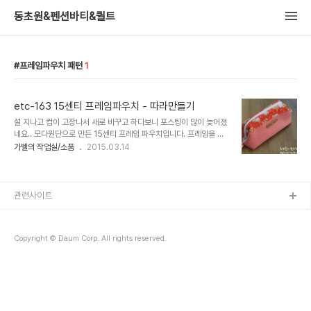
동초원&펜션바티&퀼트
프레임파우치 패턴
1
etc-163 15센티 프레임파우치 - 따라만들기
설 지나고 컴이 고장나서 새로 바꾸고 하다보니 포스팅이 많이 늦어졌
네요.. 모다원단으로 만든 15센티 프레임 파우치입니다. 프레임을 사
용하면 지퍼만 썼을때보다 입구가 많이 벌어져서 물건을 넣고 꺼내기
가벨의 작업실/소품
2015.03.14
가 많이 편해요.. 그래서 요즘 퀼터들의 사랑을 받는 소품중 하나지
요..^^ 모다 ..
관련사이트
Copyright © Daum Corp. All rights reserved.