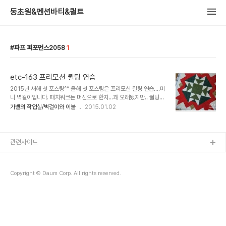
동초원&펜션바티&퀼트
파프 퍼포먼스2058
1
etc-163 프리모션 퀼팅 연습
2015년 새해 첫 포스팅^^ 올해 첫 포스팅은 프리모션 퀼팅 연습....미
니 벽걸이입니다. 패치워크는 머신으로 한지...꽤 오래됐지만.. 퀼팅은
핸드퀼팅의 느낌을 포기하기 힘들어서 항상 손으로 퀼팅을 했지요.. 그
가벨의 작업실/벽걸이와 이불
2015.01.02
러다....해외의 머신퀼트 블로그를 돌아다니다보니... 머신퀼트의 매력
도 장난..
관련사이트
Copyright © Daum Corp. All rights reserved.