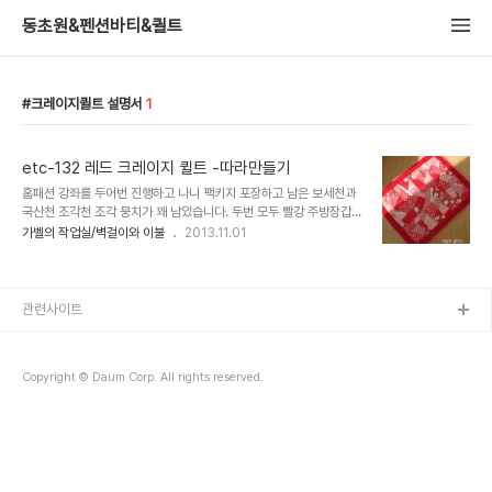
동초원&펜션바티&퀼트
크레이지퀼트 설명서
1
etc-132 레드 크레이지 퀼트 -따라만들기
홈패션 강좌를 두어번 진행하고 나니 팩키지 포장하고 남은 보세천과
국산천 조각천 조각 뭉치가 꽤 남았습니다. 두번 모두 빨강 주방장갑과
컵받침을 진행해서 남은 천들은 모두 선명한 빨강 원단들.. 조각잇기해
가벨의 작업실/벽걸이와 이불
2013.11.01
서 커텐을 만들기는 부족하고, 조각 연결해서 베게커버를 만들자니 정
성..
관련사이트
Copyright © Daum Corp. All rights reserved.