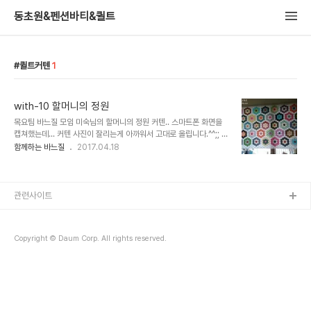
동초원&펜션바티&퀼트
퀼트커텐
1
with-10 할머니의 정원
목요팀 바느질 모임 미숙님의 할머니의 정원 커텐.. 스마트폰 화면을
캡쳐했는데... 커텐 사진이 잘리는게 아까워서 고대로 올립니다.^^;; 최
종 완성은 뒷지를 대고 중간에 커튼고리까지 달아서 완성했는데 그 사
함께하는 바느질
2017.04.18
진은 아직 없네요..^^ 이건 같은 모임 희진님의 할머니의 정원 커텐..
퀼팅까..
관련사이트
Copyright © Daum Corp. All rights reserved.