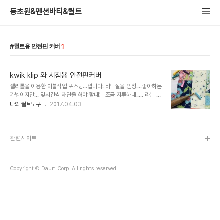
동초원&펜션바티&퀼트
퀼트용 안전핀 커버
1
kwik klip 와 시침용 안전핀커버
젤리롤을 이용한 이불작업 포스팅...입니다. 바느질을 엄청....좋아하는
가벨이지만... 몇시간씩 재단을 해야 할때는 조금 지루하네..... 라는 생
각을 아주 가끔..합니다.^^ 바느질하는 사람들..다 비슷비슷한가봐요
나의 퀼트도구
2017.04.03
pre-cut 이란 이름으로 젤리롤이나 레이어케이크..챰팩 같은 원단을
잘라 파..
관련사이트
Copyright © Daum Corp. All rights reserved.