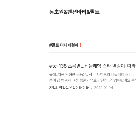
동초원&펜션바티&퀼트
퀼트 미니벽걸이
1
etc-138 초록별...베들레헴 스타 벽걸이-따
올해..처음 완성한 소품은.. 작은 사이즈의 베들레헴 스타 ...벽
품이 급 땡겨서 그전 몸풀기^^로 간단히...작업해봤어요 올
개... 완성하는거이 목표입니다. 아플리케작품 하나, 패치워크 작
가벨의 작업실/벽걸이와 이불
2014.01.04
로 될려면,..