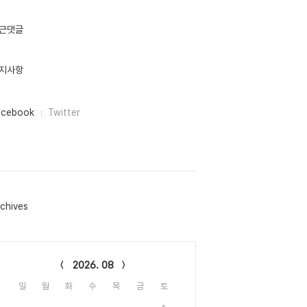
근댓글
지사항
acebook
Twitter
chives
lendar
2026. 08
일
월
화
수
목
금
토