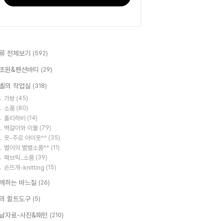
류 전체보기
(592)
초원&펜션바티
(29)
벨의 작업실
(318)
가방
(45)
소품
(80)
홀리하비
(14)
벽걸이와 이불
(79)
옷-주로 아이옷^^
(35)
별이의 별별소품^^
(11)
패브릭..소품
(39)
손뜨개-knitting
(15)
께하는 바느질
(26)
의 퀼트도구
(5)
날자료-사진&패턴
(210)