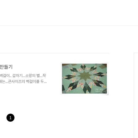
라만들기
걸이.. 갑자기...소망의 별...작
해는...큰사이즈의 벽걸이를 두
품 하나... 올 한해...말! 한대
1