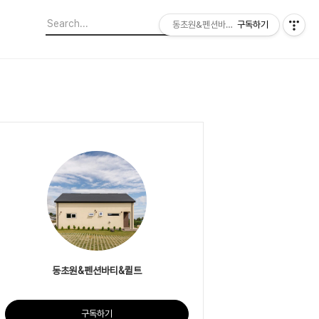
동초원&펜션바티&퀼트
구독하기
동초원&펜션바티&퀼트
구독하기