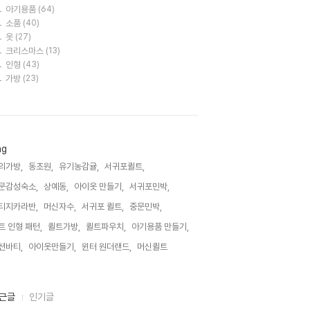
아기용품
(64)
소품
(40)
옷
(27)
크리스마스
(13)
인형
(43)
가방
(23)
ag
의가방,
동초원,
유기농감귤,
서귀포퀼트,
문감성숙소,
상예동,
아이옷 만들기,
서귀포민박,
티지카라반,
머신자수,
서귀포 퀼트,
중문민박,
트 인형 패턴,
퀼트가방,
퀼트파우치,
아기용품 만들기,
션바티,
아이옷만들기,
윈터 원더랜드,
머신퀼트,
근글
인기글