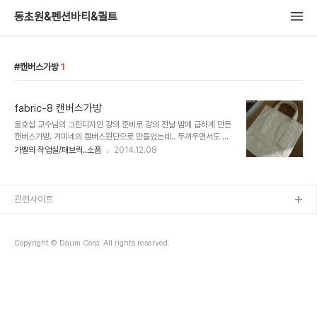
동초원&펜션바티&퀼트
캔버스가방
1
fabric-8 캔버스가방
윤호섭 교수님의 그린디자인 강의 준비로 강의 전날 밤에 급하게 만든
캔버스가방. 겨미네의 캠버스원단으로 만들었는데.. 두꺼우면서도 부
드러워 작업하기 편했습니다. 혹시나 해서 제품링크걸어 볼까했는데
가벨의 작업실/패브릭..소품
2014.12.08
품절이네요..ㅋ 안감없이 오버록으로 마무리하고, 입구는 바이어스 하
다 남..
관련사이트
Copyright © Daum Corp. All rights reserved.