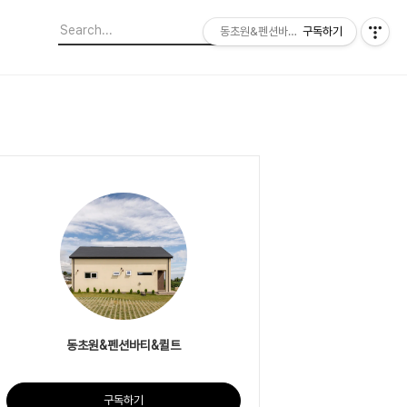
동초원&펜션바티&퀼트
구독하기
동초원&펜션바티&퀼트
구독하기