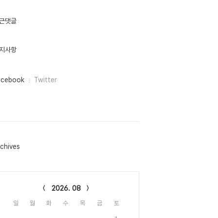
근댓글
지사항
acebook
Twitter
chives
lendar
2026. 08
일
월
화
수
목
금
토