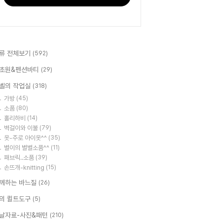
류 전체보기
(592)
초원&펜션바티
(29)
벨의 작업실
(318)
가방
(45)
소품
(80)
홀리하비
(14)
벽걸이와 이불
(79)
옷-주로 아이옷^^
(35)
별이의 별별소품^^
(11)
패브릭..소품
(39)
손뜨개-knitting
(15)
께하는 바느질
(26)
의 퀼트도구
(5)
날자료-사진&패턴
(210)