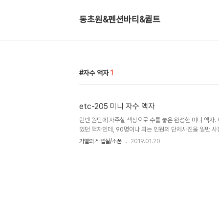
동초원&펜션바티&퀼트
자수 액자
1
etc-205 미니 자수 액자
린넨 원단에 자주실 색상으로 수를 놓은 완성한 미니 액자.
있던 액자인데, 90명이나 되는 인원의 단체사진을 일반 사진
기도 힘들어서 체험 학습 신청서에 인증사진으로 붙여 보내
가벨의 작업실/소품
2019.01.20
서... 액자 활용..