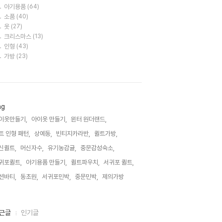
아기용품
(64)
소품
(40)
옷
(27)
크리스마스
(13)
인형
(43)
가방
(23)
ag
이옷만들기,
아이옷 만들기,
윈터 원더랜드,
트 인형 패턴,
상예동,
빈티지카라반,
퀼트가방,
신퀼트,
머신자수,
유기농감귤,
중문감성숙소,
귀포퀼트,
아기용품 만들기,
퀼트파우치,
서귀포 퀼트,
션바티,
동초원,
서귀포민박,
중문민박,
제의가방,
근글
인기글