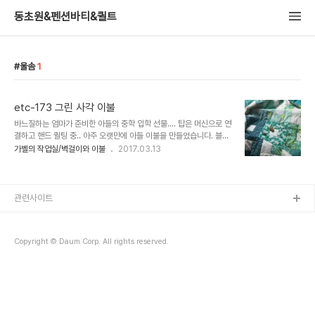
동초원&펜션바티&퀼트
울솜
1
etc-173 그린 사각 이불
바느질하는 엄마가 준비한 아들의 중학 입학 선물.... 탑은 머신으로 연
결하고 핸드 퀼팅 중.. 아주 오랫만에 아들 이불을 만들었습니다. 블럭
하나당 크기는 7.5인치입니다. 완성 크기는 186센티*167센티... 무
가벨의 작업실/벽걸이와 이불
2017.03.13
늬천을 10장정도 반마씩 구입해서 거의 다 쓴거 같아요... 보더는 두마
사서 보더와..
관련사이트
Copyright © Daum Corp. All rights reserved.