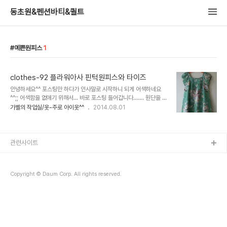
동초원&펜션바티&퀼트
예쁜원피스
1
clothes-92 플라워아사 핀턱원피스와 타이즈
안녕하세요^^ 포스팅만 하다가 인사말로 시작하니 되게 어색하네요
^^;; 어색함을 없애기 위해서... 바로 포스팅 들어갑니다....... 원단을 보
는순간.. 이건 원피스다...꽂혀서 만든 옷이네요.. 살짝 시원해 보이는
가벨의 작업실/옷-주로 아이옷^^
2014.08.01
꽃무늬 프린트에 하늘하늘한 아사원단이니 여자아이 옷만들기에 이보
다 더 ..
관련사이트
Copyright © Daum Corp. All rights reserved.