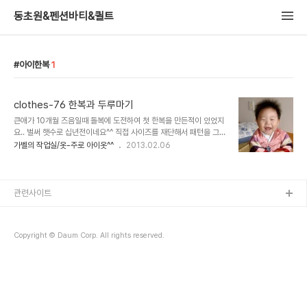
동초원&펜션바티&퀼트
아이한복
1
clothes-76 한복과 두루마기
큰애가 10개월 즈음일때 돌복에 도전하여 첫 한복을 만든적이 있었지
요.. 벌써 햇수로 십년전이네요^^ 직접 사이즈를 재단해서 패턴을 그리
고 눈이 빠지게 @.@ 모니터 화면을 들여다 보며 원단을 구매해서 만
가벨의 작업실/옷-주로 아이옷^^
2013.02.06
들었는데..... 패턴을 뜰때 여유분을 너무 딱맞게 두어 입혀서는 딱 맞
는 느낌이라..
관련사이트
Copyright © Daum Corp. All rights reserved.