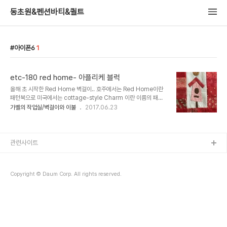
동초원&펜션바티&퀼트
아이폰6
1
etc-180 red home- 아플리케 블럭
올해 초 시작한 Red Home 벽걸이.. 호주에서는 Red Home이란
패턴북으로 미국에서는 cottage-style Charm 이란 이름의 패턴
북입니다. 전 호주판으로 작업중이구요.. 표지사진과 제목만으로도 딱
가벨의 작업실/벽걸이와 이불
2017.06.23
제 취향저격!!인 패턴북입니다.ㅋ 연말까지 완성을 목표로 틈틈히 달리
고 있는데 14 아플리케 블럭 중 9..
관련사이트
Copyright © Daum Corp. All rights reserved.