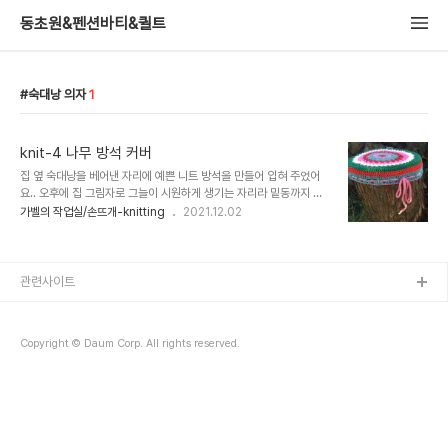
동초원&펜션바티&퀼트
숙대낭 의자
1
knit-4 나무 방석 커버
집 옆 숙대낭을 베어낸 자리에 예쁜 니트 방석을 만들어 입혀 주었어
요.. 오후에 집 그림자로 그늘이 시원하게 생기는 자리라 밑동까지 다
베어내기는 아까어서 나무 밑둥을 의자 처럼 남기고 잘랐어요.. 야외라
가벨의 작업실/손뜨개-knitting
2021.12.02
천으로 만들면 금방 빛바래고 관리가 어려울것 같아서 자투리실 남은
걸 모아서 코바늘로 떠서 코바늘 방석을 만들었어요.. 자투실 모음이라
소재도 다르고 굵기도 다르지만 커버용으로 하니 딱 좋습니다.^^ 완전
한 원이 아니여서 살짝 작게 뜬 후 당겨서 씌워주니 모양도 잘 잡히고
관련사이트
쨍한 칼라로 모아서 뜨니 초록이들 사이에서 눈에 확 띄어서 마당이 다
환해졌어요^^ 옆에 있는 의자에도 야외용 쿠션 만들어서 놓을려고 생
각중이예요.. 아침에 신랑이랑 시어머니,저랑 이렇게 셋이서 아이들 학
Copyright © Daum Corp. All rights reserved.
교 보내고 모닝커피 마시는 자..