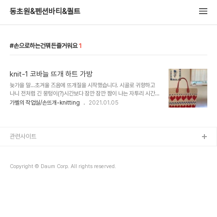
동초원&펜션바티&퀼트
손으로하는건뭐든즐거워요
1
knit-1 코바늘 뜨개 하트 가방
늦가을 말...초겨울 즈음에 뜨개질을 시작했습니다. 시골로 귀향하고
나니 전처럼 긴 뭉텅이(?)시간보다 잠깐 잠깐 짬이 나는 자투리 시간이
많아져서 진득이 앉아서 오래 하는 퀼트보다 쉽게 손에 잡아 할 수 있
가벨의 작업실/손뜨개-knitting
2021.01.05
는 무언가를 찾다가 뜨개를 시작했습니다. 중학교 다닐 때 인가 가사
시간에 대바늘로 목도리를 떠본 기억도 있고, 코바늘로 아크릴 수세미
는 자주 떠서 쓰곤 해서 코바늘 뜨개가 아주 처음은 아니지만 가방같은
큰작품은 (?)은 만들어 보지 않아서 망치면 어떡하나 하는 약간의 부담
관련사이트
감을 가지고 시작한 가방입니다. 다행히 완성은 했습니다만....자세히
는 보여줄수 없는...그런 가방입니다.^^;; 실 배색을 고민하면서 하나
하나 사기에는 너무나 고단한 쇼핑이 될것 같아서 (원단 쇼핑때 항상
Copyright © Daum Corp. All rights reserved.
느끼는 터라..실 구입..