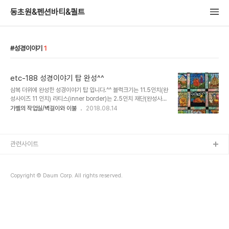
동초원&펜션바티&퀼트
성경이야기
1
etc-188 성경이야기 탑 완성^^
삼복 더위에 완성한 성경이야기 탑 입니다.^^ 블럭크기는 11.5인치(완
성사이즈 11 인치) 라티스(inner border)는 2.5인치 재단(완성사이
즈 2인치)입니다. 원작은 3.5인치 재단인데 너무 넓은것 같아서 2.5
가벨의 작업실/벽걸이와 이불
2018.08.14
로 줄여 재단했어요.. 보더 원단은 원래 회색톤의 염색원단을 쓰고 싶
었는데 사진에 쓰인 보..
관련사이트
Copyright © Daum Corp. All rights reserved.