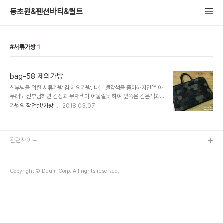
동초원&펜션바티&퀼트
서류가방
1
bag-58 제의가방
신부님을 위한 서류가방 겸 제의가방. 나는 빨강색을 좋아하지만^^ 아
무래도 신부님하면 검정과 무채색이 어울릴듯 하여 앞쪽은 검은색과
갈색 계열의 헥사곤을 연결.. 사이즈는 가로 17*12인치(약 43*30
가벨의 작업실/가방
2018.03.07
센티미터) 뒷면은 역시 검은 원단에 곡선퀼팅 퀼팅만으론 약간 심심하
다 여겨져서 가..
관련사이트
Copyright © Daum Corp. All rights reserved.