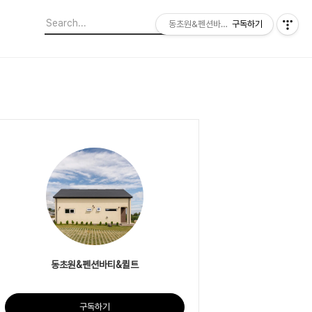
동초원&펜션바티&퀼트
구독하기
동초원&펜션바티&퀼트
구독하기