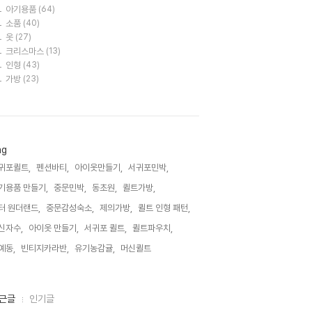
아기용품
(64)
소품
(40)
옷
(27)
크리스마스
(13)
인형
(43)
가방
(23)
ag
귀포퀼트,
펜션바티,
아이옷만들기,
서귀포민박,
기용품 만들기,
중문민박,
동초원,
퀼트가방,
터 원더랜드,
중문감성숙소,
제의가방,
퀼트 인형 패턴,
신자수,
아이옷 만들기,
서귀포 퀼트,
퀼트파우치,
예동,
빈티지카라반,
유기농감귤,
머신퀼트,
근글
인기글