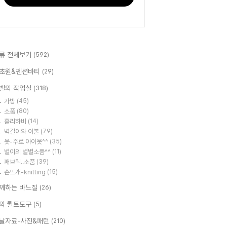
류 전체보기
(592)
초원&펜션바티
(29)
벨의 작업실
(318)
가방
(45)
소품
(80)
홀리하비
(14)
벽걸이와 이불
(79)
옷-주로 아이옷^^
(35)
별이의 별별소품^^
(11)
패브릭..소품
(39)
손뜨개-knitting
(15)
께하는 바느질
(26)
의 퀼트도구
(5)
날자료-사진&패턴
(210)