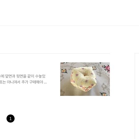
틀에 앞면과 뒷면을 같이 수놓았
후프는 아니여서 추가 구매해야 하
사진에는 크림 아이보리처럼 보이
하고 싶어서 부드러운 색실을 주
었네요..ㅋ 지금은 없어진 버니나 서
접 가지는 못하고 팩키지를 구매
58이 자수 확장이 안되는 모델이
서 머신 자수를 같이 하니..
1