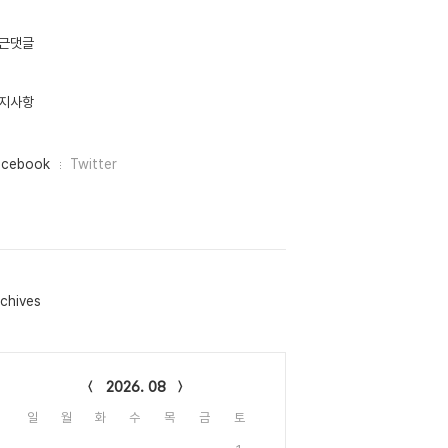
근댓글
지사항
acebook
Twitter
chives
lendar
2026. 08
일
월
화
수
목
금
토