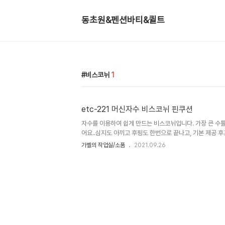
동초원&펜션바티&퀼트
비스코뉘
1
etc-221 머신자수 비스코뉘 핀쿠션
자수를 이용하여 쉽게 만드는 비스코뉘입니다. 가장 큰 수
어요..심지도 아끼고 후핑도 한번으로 끝나고, 기본 제공 
지만 한번에 놓을 수 있어서 구입하길 잘 했다 생각해요. 
가벨의 작업실/소품
2021.09.26
지만 흰색에 가까운 아이보리 원단입니다. 은은한 톤으로 
로 사용했어요.. 덕분에 웨딩.....소품 같다고...이야기 들
울 센터 일일 특강 팩키지로 만들었어요. 코로나 때문에 직
했는데...편하고 좋으네요^^ 기존에 가지고 있는 파프 20
라 머신 자수는 포기 하고 살았는데 버니나 770qe 를 만나