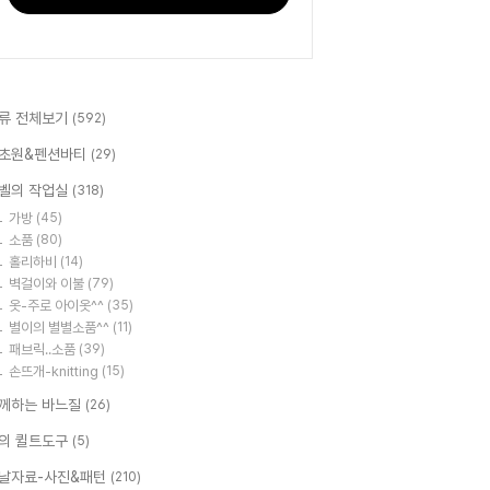
류 전체보기
(592)
초원&펜션바티
(29)
벨의 작업실
(318)
가방
(45)
소품
(80)
홀리하비
(14)
벽걸이와 이불
(79)
옷-주로 아이옷^^
(35)
별이의 별별소품^^
(11)
패브릭..소품
(39)
손뜨개-knitting
(15)
께하는 바느질
(26)
의 퀼트도구
(5)
날자료-사진&패턴
(210)