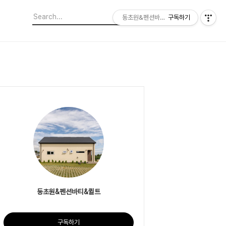
동초원&펜션바티&퀼트
구독하기
동초원&펜션바티&퀼트
구독하기