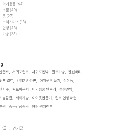
아기용품
(64)
소품
(40)
옷
(27)
크리스마스
(13)
인형
(43)
가방
(23)
ag
신퀼트,
서귀포퀼트,
서귀포민박,
퀼트가방,
펜션바티,
귀포 퀼트,
빈티지카라반,
아이옷 만들기,
상예동,
신자수,
퀼트파우치,
아기용품 만들기,
중문민박,
기농감귤,
제의가방,
아이옷만들기,
퀼트 인형 패턴,
초원,
중문감성숙소,
윈터 원더랜드,
근글
인기글