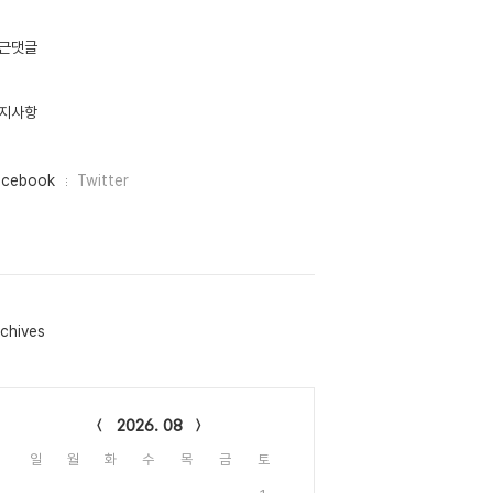
근댓글
지사항
acebook
Twitter
chives
lendar
2026. 08
일
월
화
수
목
금
토