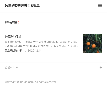
동초원&펜션바티&퀼트
무농약귤
1
동초원 감귤
동초원은 남편이 귀농해서 만든 과수원 이름입니다. 처음에 온 가족이
달려들어서 나름 브랜드네이밍 이란걸 했는데 참 어렵더군요.. 마지막
에 어머니와 남편의 이름을 한글자씩 따서 만들었어요.. 만든 후에도
동초원&펜션바티
2020.12.14
더 나은게 있지 않을까 해서 여러 이름이 나왔는데 제가 다 자르고^^
동초원으로 정했습니다. 막상 이름을 정하고 나니 오래된 이름처럼 익
숙하고 입에 척척 붙는 느낌적 느낌이 들어서 좋았습니다.^^ 저희는 개
인과 단체에 직거래 판매만을 하고 있어요. 상품 크기의 감귤을 혼합해
관련사이트
서 팔고 있구요, 사진처럼 저희가 한알 한알 선별해서 판매합니다. 사
진의 동그란 자는 상품 크기를 판별하는 기준자입니다. 작은 원(4.9센
티) 보다 작은것과 큰 원(7센티)보다 큰 감귤은 옆의 파란 바구니에 담
Copyright © Daum Corp. All rights reserved.
겨서 비상품 감귤이 되지요...