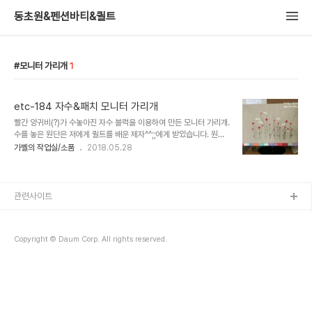
동초원&펜션바티&퀼트
모니터 가리개
1
etc-184 자수&패치 모니터 가리개
빨간 양귀비(?)가 수놓아진 자수 블럭을 이용하여 만든 모니터 가리개.
수를 놓은 원단은 저에게 퀼트를 배운 제자^^;;에게 받았습니다. 원단
만으로도 모니터가 가려지는 크기였지만.. 바느질은 패치가 들어가야
가벨의 작업실/소품
2018.05.28
예쁘다는 진리를 아니까..^^ 쪼가리 원단으로 패치를 넣어주었습니다.
완성..
관련사이트
Copyright © Daum Corp. All rights reserved.