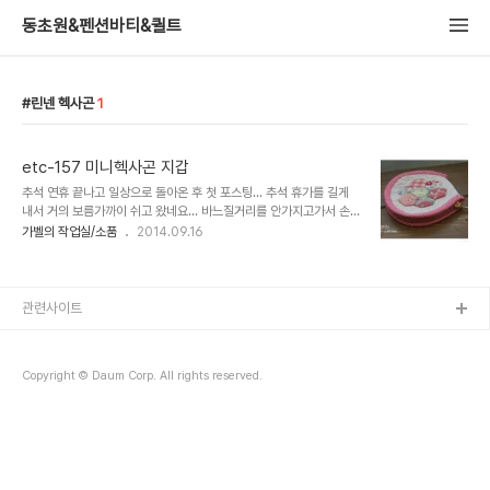
동초원&펜션바티&퀼트
린넨 헥사곤
1
etc-157 미니헥사곤 지갑
추석 연휴 끝나고 일상으로 돌아온 후 첫 포스팅... 추석 휴가를 길게
내서 거의 보름가까이 쉬고 왔네요... 바느질거리를 안가지고가서 손이
어찌나 근질거리던지..^^;; 바느질금단현상때문에 많이 힘들었어요..ㅋ
가벨의 작업실/소품
2014.09.16
아주 작은 유와 린넨 조각원단이 아까워서 무작정 작은 헥사곤으로 재
단..
관련사이트
Copyright © Daum Corp. All rights reserved.