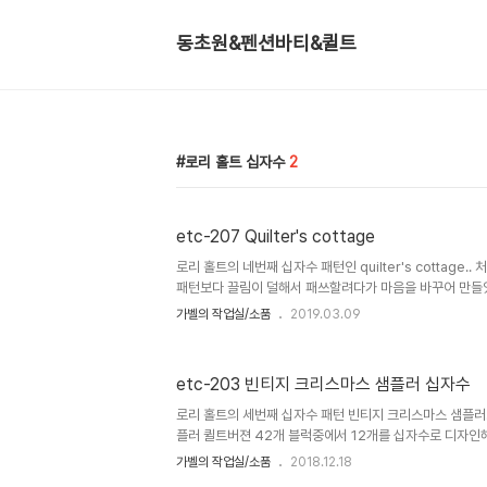
동초원&펜션바티&퀼트
로리 홀트 십자수
2
etc-207 Quilter's cottage
로리 홀트의 네번째 십자수 패턴인 quilter's cottage.
패턴보다 끌림이 덜해서 패쓰할려다가 마음을 바꾸어 만들었
초보자가 하기에 적합한 패턴입니다. 아마도 마당에 걸려
가벨의 작업실/소품
2019.03.09
합니다. 십자수에..
etc-203 빈티지 크리스마스 샘플러 십자수
로리 홀트의 세번째 십자수 패턴 빈티지 크리스마스 샘플러.
플러 퀼트버젼 42개 블럭중에서 12개를 십자수로 디자인
한 베이지 톤의 원단인데 국산원단에는 진한색이 없어서 가장 
가벨의 작업실/소품
2018.12.18
트)로 구입해..