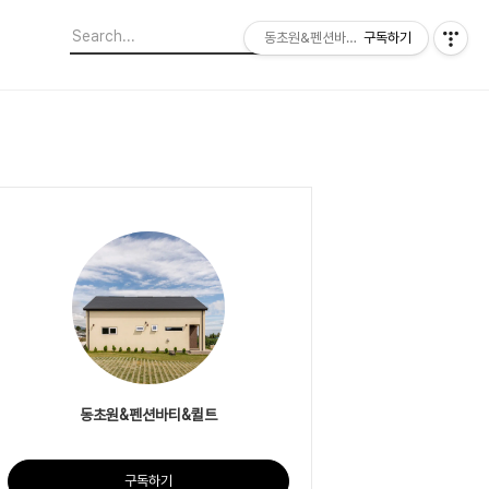
동초원&펜션바티&퀼트
구독하기
동초원&펜션바티&퀼트
구독하기