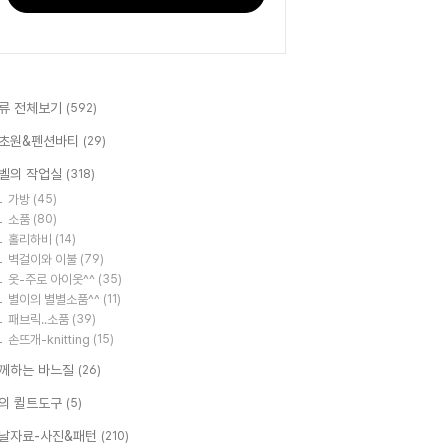
류 전체보기
(592)
초원&펜션바티
(29)
벨의 작업실
(318)
가방
(45)
소품
(80)
홀리하비
(14)
벽걸이와 이불
(79)
옷-주로 아이옷^^
(35)
별이의 별별소품^^
(11)
패브릭..소품
(39)
손뜨개-knitting
(15)
께하는 바느질
(26)
의 퀼트도구
(5)
날자료-사진&패턴
(210)