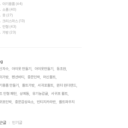
아기용품
(64)
소품
(40)
옷
(27)
크리스마스
(13)
인형
(43)
가방
(23)
ag
신자수,
아이옷 만들기,
아이옷만들기,
동초원,
의가방,
펜션바티,
중문민박,
머신퀼트,
기용품 만들기,
퀼트가방,
서귀포퀼트,
윈터 원더랜드,
트 인형 패턴,
상예동,
유기농감귤,
서귀포 퀼트,
귀포민박,
중문감성숙소,
빈티지카라반,
퀼트파우치,
근글
인기글