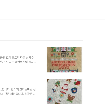
. 처음엔 로리 홀트의 다른 십자수
어요.. 다른 패턴들처럼 십자수
있는 퀼트이불때문에 끌려서 한듯
..입니다. 빈티지 크리스마스 샘
해서 만든 패턴입니다. 원작은 진
진해 보이는오트밀....(11카운