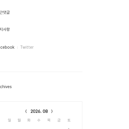
근댓글
지사항
acebook
Twitter
chives
lendar
2026. 08
일
월
화
수
목
금
토