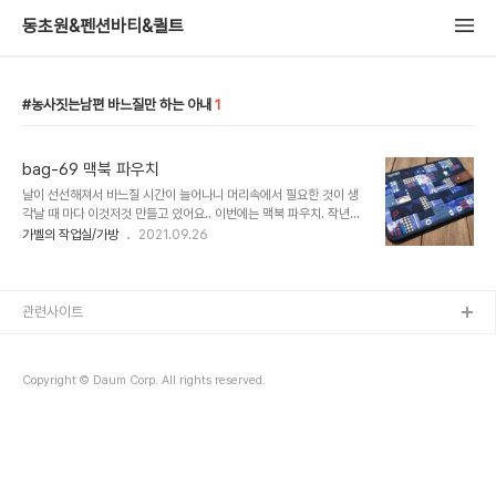
동초원&펜션바티&퀼트
농사짓는남편 바느질만 하는 아내
1
bag-69 맥북 파우치
날이 선선해져서 바느질 시간이 늘어나니 머리속에서 필요한 것이 생
각날 때 마다 이것저것 만들고 있어요.. 이번에는 맥북 파우치. 작년에
산 맥북인데 이제서야 옷(?)을 만들어 주네요..^^;; 린넨과 체크원단,
가벨의 작업실/가방
2021.09.26
청지, 옥스포드 등등 종류는 다르지만 파랑색 원단 위주로 골라내서 만
들었어요.. 작은 사각의 크기가 1*2인치 이고, 정사각 크기가 2인치예
요.. 전체 크기는 10인치*14인치예요.. 만들고 나니 맥북 넣고 양쪽으
로 반인치 정도씩 여유가 있어서 딱 맞게 만들고 싶으면 9인치 반으로
관련사이트
만들면 좋을것 같은데.. 그럼 조각 원단 크기 정하기가 좀 애매할것 같
기도 하고..... 이번 호 코튼 프렌드 부록에 전사지랑 라벨이 사은품으
로 들어있어서 청지에 흰색 전사지를 붙여주였습니다. 청지위에 A와
Copyright © Daum Corp. All rights reserved.
P도 빨강색..