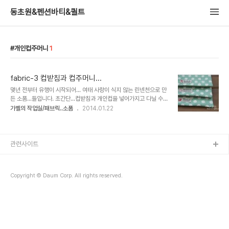
동초원&펜션바티&퀼트
개인컵주머니
1
fabric-3 컵받침과 컵주머니...
몇년 전부터 유행이 시작되어... 여태 사랑이 식지 않는 린넨천으로 만
든 소품...들입니다. 초간단...컵받침과 개인컵을 넣어가지고 다닐 수
있는 컵주머니... 만들어 봤어요.. 처음 만들었던건 아주 오래전이지만,
가벨의 작업실/패브릭..소품
2014.01.22
포스팅을 할 수 있는 사진이 있는 건 최근에 작업한것 뿐이네요..^^ 도
트원..
관련사이트
Copyright © Daum Corp. All rights reserved.