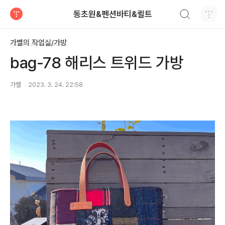
검색하기
동초원&펜션바티&퀼트
티스토리
가벨의 작업실/가방
bag-78 해리스 트위드 가방
가벨
2023. 3. 24. 22:58