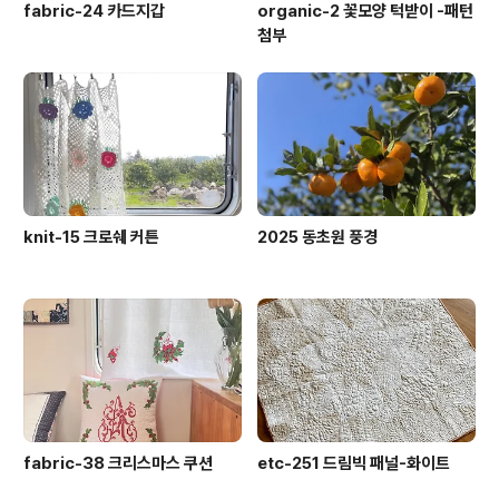
fabric-24 카드지갑
organic-2 꽃모양 턱받이 -패턴
첨부
knit-15 크로쉐 커튼
2025 동초원 풍경
fabric-38 크리스마스 쿠션
etc-251 드림빅 패널-화이트