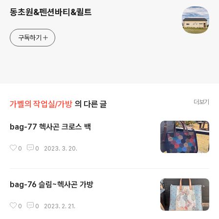
동초원&펜션바티&퀼트
구독하기
더보기
가벨의 작업실/가방
의 다른 글
bag-77 헥사곤 크로스 백
글 내용
0
0
2023. 3. 20.
bag-76 슬림~헥사곤 가방
글 내용
0
0
2023. 2. 21.