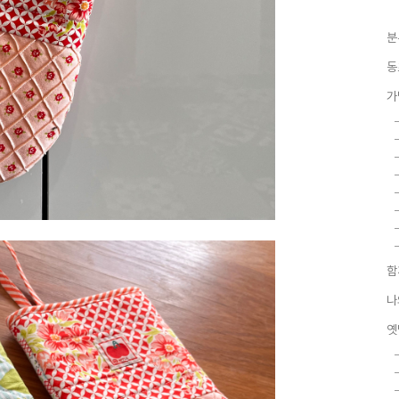
분
동
가
함
나
옛