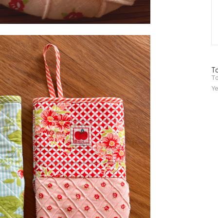
방
To
문
To
자
Ye
수