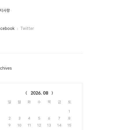
지사항
acebook
Twitter
chives
lendar
2026. 08
일
월
화
수
목
금
토
1
2
3
4
5
6
7
8
9
10
11
12
13
14
15