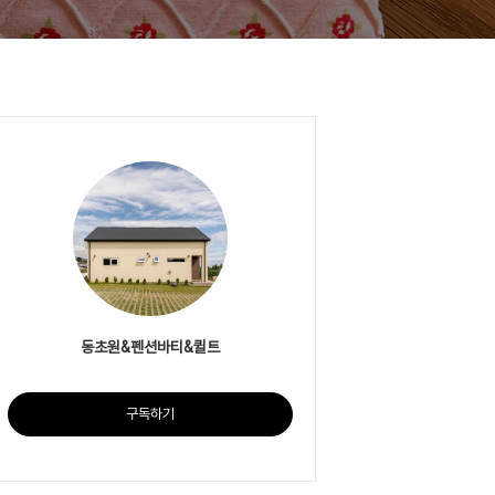
동초원&펜션바티&퀼트
구독하기