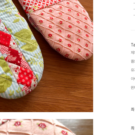
T
제
퀼
유
아
윈
최
최
근
글
과
인
최
기