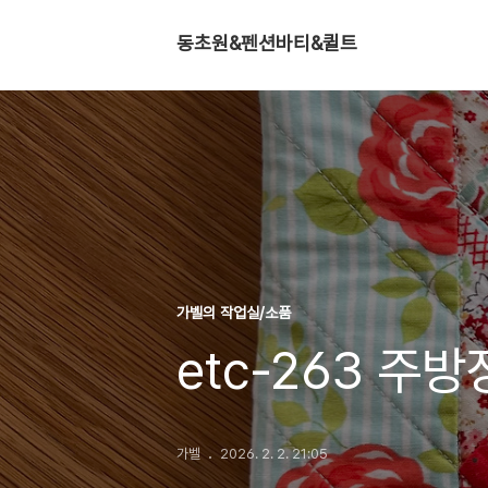
동초원&펜션바티&퀼트
가벨의 작업실/소품
etc-263 주
가벨
2026. 2. 2. 21:05