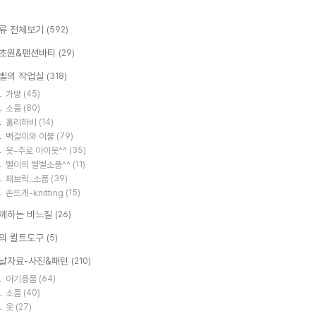
류 전체보기
(592)
초원&펜션바티
(29)
벨의 작업실
(318)
가방
(45)
소품
(80)
홀리하비
(14)
벽걸이와 이불
(79)
옷-주로 아이옷^^
(35)
별이의 별별소품^^
(11)
패브릭..소품
(39)
손뜨개-knitting
(15)
께하는 바느질
(26)
의 퀼트도구
(5)
날자료-사진&패턴
(210)
아기용품
(64)
소품
(40)
옷
(27)