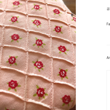
글
공
페
F
이
스
북
트
위
터
플
러
Ar
그
인
Ca