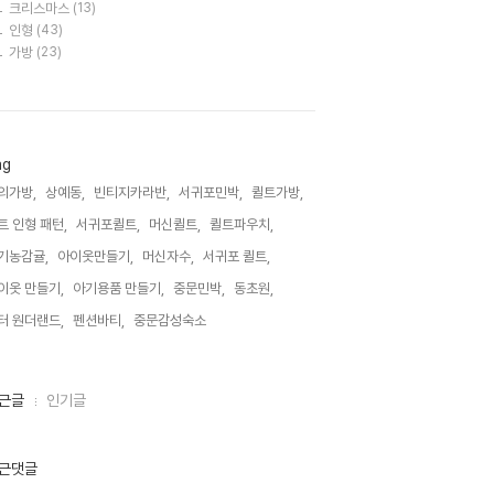
크리스마스
(13)
인형
(43)
가방
(23)
ag
의가방,
상예동,
빈티지카라반,
서귀포민박,
퀼트가방,
트 인형 패턴,
서귀포퀼트,
머신퀼트,
퀼트파우치,
기농감귤,
아이옷만들기,
머신자수,
서귀포 퀼트,
이옷 만들기,
아기용품 만들기,
중문민박,
동초원,
터 원더랜드,
펜션바티,
중문감성숙소,
근글
인기글
근댓글