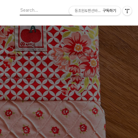
동초원&펜션바티&퀼트
구독하기